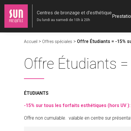
Aller
au
contenu
Centres de bronzage et d'esthétique
Prestati
Du lundi au samedi de 10h à 20h
>
>
Offre Étudiants = -15% su
Accueil
Offres spéciales
Offre Étudiants =
ÉTUDIANTS
-15% sur tous les forfaits esthétiques (hors UV ):
Offre non cumulable. valable en centre sur présentatio