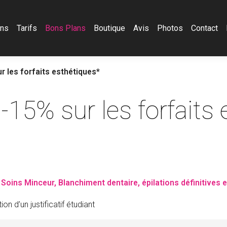
ons
Tarifs
Bons Plans
Boutique
Avis
Photos
Contact
r les forfaits esthétiques*
 -15% sur les forfaits
 Soins Minceur, Blanchiment dentaire, épilations définitives e
n d’un justificatif étudiant