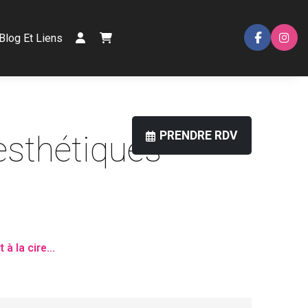
Blog Et Liens
 esthétiques*
t à la cire…